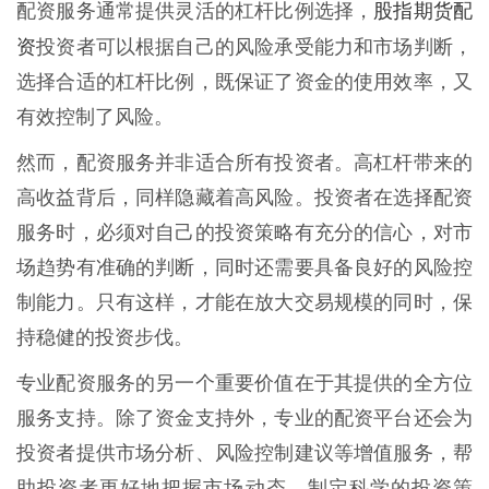
股指期货配
配资服务通常提供灵活的杠杆比例选择，
资
投资者可以根据自己的风险承受能力和市场判断，
选择合适的杠杆比例，既保证了资金的使用效率，又
有效控制了风险。
然而，配资服务并非适合所有投资者。高杠杆带来的
高收益背后，同样隐藏着高风险。投资者在选择配资
服务时，必须对自己的投资策略有充分的信心，对市
场趋势有准确的判断，同时还需要具备良好的风险控
制能力。只有这样，才能在放大交易规模的同时，保
持稳健的投资步伐。
专业配资服务的另一个重要价值在于其提供的全方位
服务支持。除了资金支持外，专业的配资平台还会为
投资者提供市场分析、风险控制建议等增值服务，帮
助投资者更好地把握市场动态，制定科学的投资策