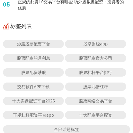
正规的配资t 0交易平台有哪些 场外虚拟盘配资：投资者的
05
优质
标签列表
炒股股票配资平台
股掌财经app
股票配资的月利息
股票配资官方公司
股票配资炒股
股票杠杆平台排行
交易软件APP下载
股票几倍杠杆
十大实盘配资平台2025
股票网络交易平台
正规杠杆配资平台app
十大配资平台配资
全部话题标签