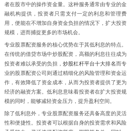
者在股市中的操作资金量。这种服务通常由专业的金
融机构提供，投资者只需支付一定的利息和管理费
用，便能在不增加自身资金负担的情况下，扩大投资
规模，进而捕捉更多的市场机会。
专业股票配资服务的核心优势在于其低利息的特点。
在传统的借贷市场中炒股配资，高额的利息往往成为
炒股杠杆平台十大排名
投资者难以承受的负担，
而专
业的股票配资公司则通过精细化的风险管理和资金运
作，有效降低了资金成本，从而为投资者提供了更为
经济的融资方案。低利息意味着投资者在扩大投资规
模的同时，能够减轻资金压力，提升盈利空间。
除了低利息外，专业股票配资服务还具备高度的灵活
性和便捷性。投资者可以根据自身的投资需求和风险