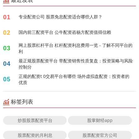
最近发表
01
专业配资公司 股票免息配资适合哪些人群？
02
国内前三配资平台 公牛配资咨杨方配资值得信赖
网上股票杠杆平台 杠杆配资利息费用一览 - 了解不同平台的
03
利
最正规股票配资平台 带配资销售性质复盘：投资策略与风险
04
控制分
正规的配资t 0交易平台有哪些 场外虚拟盘配资：投资者的
05
优质
标签列表
炒股股票配资平台
股掌财经app
股票配资的月利息
股票配资官方公司