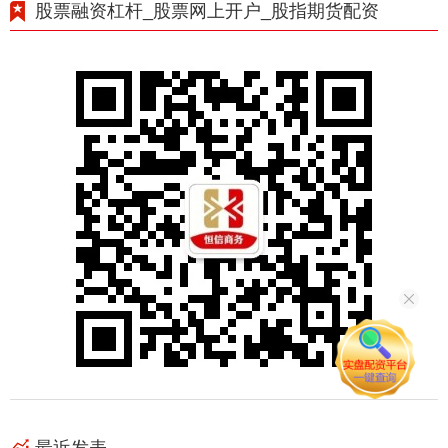
股票融资杠杆_股票网上开户_股指期货配资