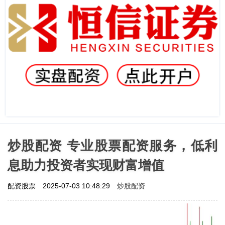
炒股配资 专业股票配资服务，低利
息助力投资者实现财富增值
炒股配资
配资股票
2025-07-03 10:48:29