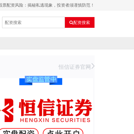
警惕股票配资风险：揭秘私逃现象，投资者须谨慎防范！
配资搜索
恒信证券官网