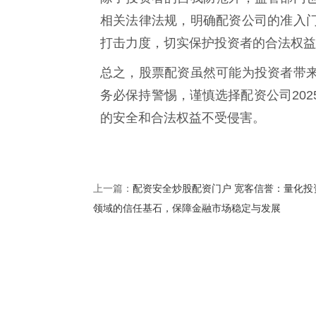
相关法律法规，明确配资公司的准入
打击力度，切实保护投资者的合法权益
总之，股票配资虽然可能为投资者带
务必保持警惕，谨慎选择配资公司20
的安全和合法权益不受侵害。
配资安全炒股配资门户 宽客信誉：量化投
上一篇：
领域的信任基石，保障金融市场稳定与发展