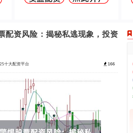
惕股票配资风险：揭秘私逃现象，投资
025十大配资平台
166