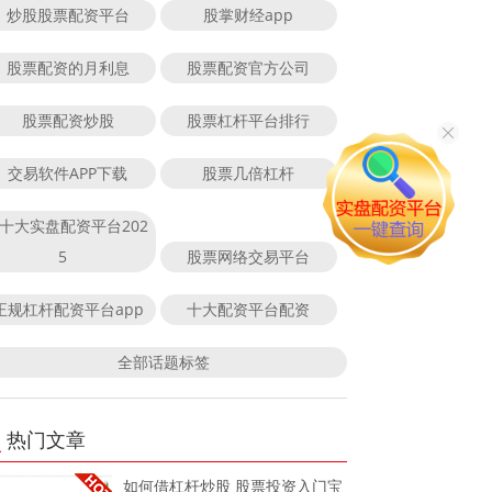
炒股股票配资平台
股掌财经app
股票配资的月利息
股票配资官方公司
股票配资炒股
股票杠杆平台排行
交易软件APP下载
股票几倍杠杆
十大实盘配资平台202
5
股票网络交易平台
正规杠杆配资平台app
十大配资平台配资
全部话题标签
热门文章
如何借杠杆炒股 股票投资入门宝