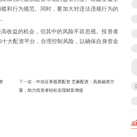
门槛和行为规范。同时，要加大对违法违规行为的
。
来高收益的机会，但其中的风险不容忽视。投资者
25十大配资平台，合理控制风险，以确保自身资金
资
中信证券股票配资 芝麻配资：高效融资方
下一篇：
案，助力投资者轻松实现财富增值