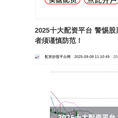
2025十大配资平台 警
者须谨慎防范！
2
配资炒股平台网
2025-09-08 11:10:49