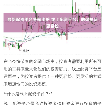
在当今快节奏的金融市场中，投资者需要利用所有可
用的工具来最大化他们的投资潜力。线上配资平台应
运而生，为投资者提供了一种更轻松、更灵活的方式
来增加他们的投资规模。
**什么是线上配资平台？**
线上配资平台是允许投资者借用资金进行投资的平