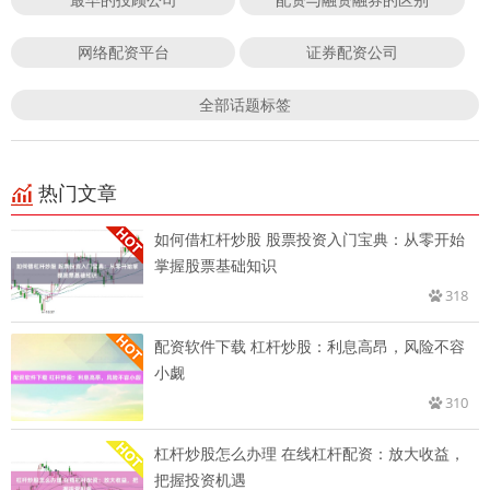
网络配资平台
证券配资公司
全部话题标签
热门文章
如何借杠杆炒股 股票投资入门宝典：从零开始
掌握股票基础知识
318
配资软件下载 杠杆炒股：利息高昂，风险不容
小觑
310
杠杆炒股怎么办理 在线杠杆配资：放大收益，
把握投资机遇