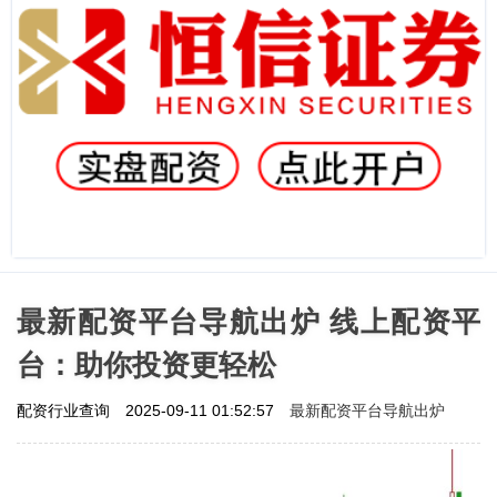
最新配资平台导航出炉 线上配资平
台：助你投资更轻松
最新配资平台导航出炉
配资行业查询
2025-09-11 01:52:57