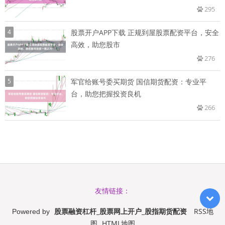
295
4
股票开户APP下载 正规到屋股票配资平台，安全
高效，助您股市
276
5
军官给账号委买期货 国信期货配资：专业平
台，助您把握投资良机
266
友情链接：
股票融资杠杆_股票网上开户_股指期货配资
RSS地
Powered by
图
HTML地图