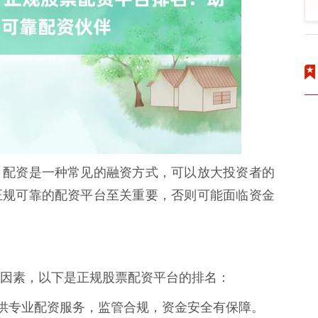
，配资是一种常见的融资方式，可以放大投资者的
正规可靠的配资平台至关重要，否则可能面临资金
因素，以下是正规股票配资平台的排名：
商，提供专业配资服务，监管合规，资金安全有保障。