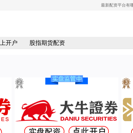
最新配资平台有
上开户
股指期货配资