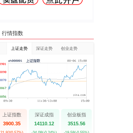
行情指数
上证走势
深证走势
创业走势
上证指数
深证成指
创业板指
3900.35
14110.12
3515.56
21.92
(0.57%)
-34.08
(-0.24%)
-19.58
(-0.55%)