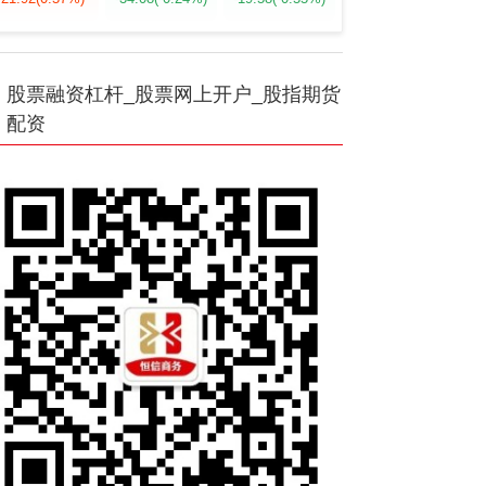
股票融资杠杆_股票网上开户_股指期货
配资