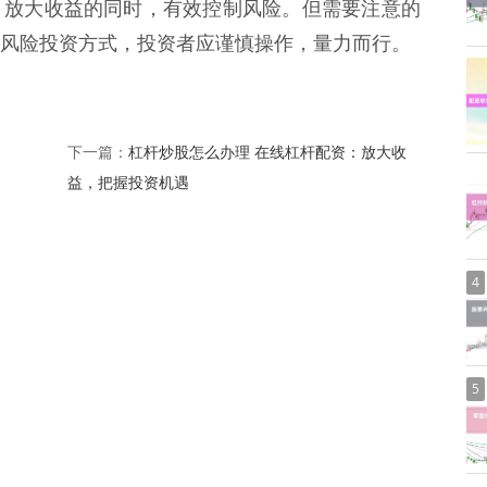
，放大收益的同时，有效控制风险。但需要注意的
风险投资方式，投资者应谨慎操作，量力而行。
杠杆炒股怎么办理 在线杠杆配资：放大收
下一篇：
益，把握投资机遇
4
5