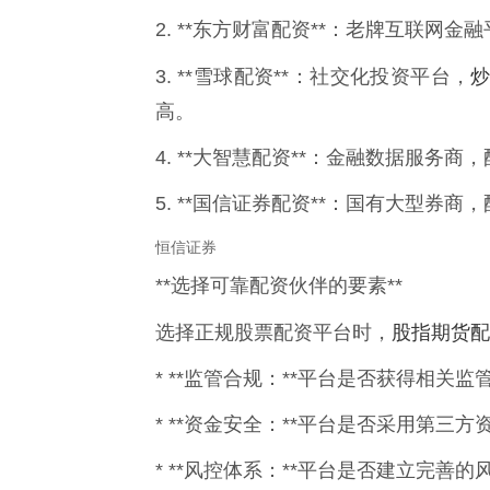
2. **东方财富配资**：老牌互联网
3. **雪球配资**：社交化投资平台，
高。
4. **大智慧配资**：金融数据服务
5. **国信证券配资**：国有大型券
恒信证券
**选择可靠配资伙伴的要素**
股指期货配
选择正规股票配资平台时，
* **监管合规：**平台是否获得相关
* **资金安全：**平台是否采用第三
* **风控体系：**平台是否建立完善