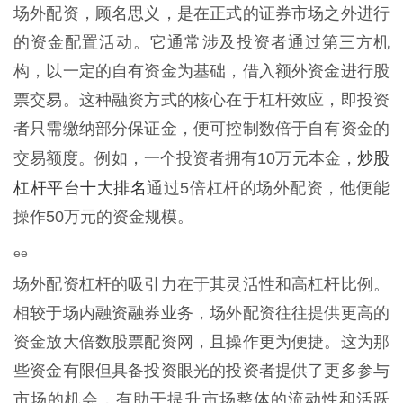
场外配资，顾名思义，是在正式的证券市场之外进行
的资金配置活动。它通常涉及投资者通过第三方机
构，以一定的自有资金为基础，借入额外资金进行股
票交易。这种融资方式的核心在于杠杆效应，即投资
者只需缴纳部分保证金，便可控制数倍于自有资金的
炒股
交易额度。例如，一个投资者拥有10万元本金，
杠杆平台十大排名
通过5倍杠杆的场外配资，他便能
操作50万元的资金规模。
ee
场外配资杠杆的吸引力在于其灵活性和高杠杆比例。
相较于场内融资融券业务，场外配资往往提供更高的
资金放大倍数股票配资网，且操作更为便捷。这为那
些资金有限但具备投资眼光的投资者提供了更多参与
市场的机会，有助于提升市场整体的流动性和活跃