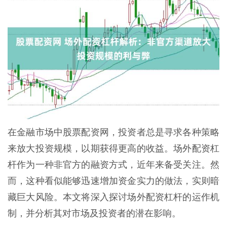
在金融市场中股票配资网，投资者总是寻求各种策略
来放大投资规模，以期获得更高的收益。场外配资杠
杆作为一种非官方的融资方式，近年来备受关注。然
而，这种看似能够迅速增加资金实力的做法，实则暗
藏巨大风险。本文将深入探讨场外配资杠杆的运作机
制，并分析其对市场及投资者的潜在影响。