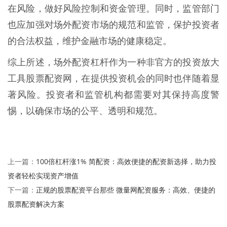
在风险，做好风险控制和资金管理。同时，监管部门
也应加强对场外配资市场的规范和监管，保护投资者
的合法权益，维护金融市场的健康稳定。
综上所述，场外配资杠杆作为一种非官方的投资放大
工具股票配资网，在提供投资机会的同时也伴随着显
著风险。投资者和监管机构都需要对其保持高度警
惕，以确保市场的公平、透明和规范。
100倍杠杆涨1% 简配资：高效便捷的配资新选择，助力投
上一篇：
资者轻松实现资产增值
正规的股票配资平台那些 微量网配资服务：高效、便捷的
下一篇：
股票配资解决方案