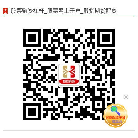
股票融资杠杆_股票网上开户_股指期货配资