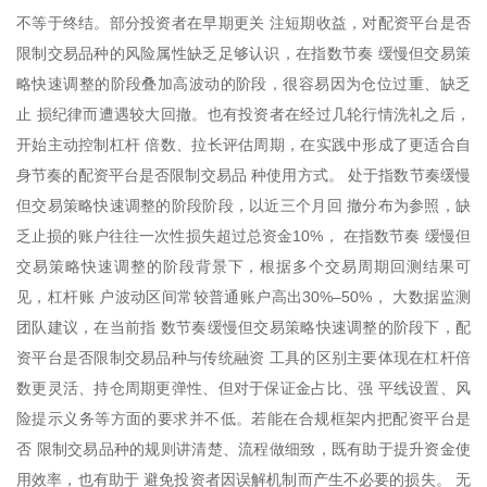
不等于终结。部分投资者在早期更关 注短期收益，对配资平台是否
限制交易品种的风险属性缺乏足够认识，在指数节奏 缓慢但交易策
略快速调整的阶段叠加高波动的阶段，很容易因为仓位过重、缺乏
止 损纪律而遭遇较大回撤。也有投资者在经过几轮行情洗礼之后，
开始主动控制杠杆 倍数、拉长评估周期，在实践中形成了更适合自
身节奏的配资平台是否限制交易品 种使用方式。 处于指数节奏缓慢
但交易策略快速调整的阶段阶段，以近三个月回 撤分布为参照，缺
乏止损的账户往往一次性损失超过总资金10%， 在指数节奏 缓慢但
交易策略快速调整的阶段背景下，根据多个交易周期回测结果可
见，杠杆账 户波动区间常较普通账户高出30%–50%， 大数据监测
团队建议，在当前指 数节奏缓慢但交易策略快速调整的阶段下，配
资平台是否限制交易品种与传统融资 工具的区别主要体现在杠杆倍
数更灵活、持仓周期更弹性、但对于保证金占比、强 平线设置、风
险提示义务等方面的要求并不低。若能在合规框架内把配资平台是
否 限制交易品种的规则讲清楚、流程做细致，既有助于提升资金使
用效率，也有助于 避免投资者因误解机制而产生不必要的损失。 无