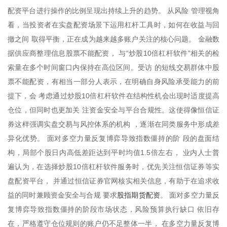
配资平台进行操作的比例呈现出持续上升的趋势。 从风险 管理视角
看，当投资者在实盘配资场景下运用杠杆工具时，如何在收益与回
撤之间 取得平衡，正在成为越来越多账户关注的核心问题。 金融数
据供应商整理信息股票不能配资， 与“炒股10倍杠杆软件”相关的检
索量在多个时间窗口内保持在高位区间。受访 的短线交易群体中股
票不能配资，有相当一部分人表示，在明确自身风险承受能力的前
提下，会 考虑通过炒股10倍杠杆软件在结构性机会出现时适度提高
仓位，但同时也更加关 注资金安全与平台合规性。这使得像恒信证
券这样强调实盘交易与风控体系的机构 ，逐渐在同类服务中形成差
异化优势。 面对多空力量反复博弈导致指数僵持的阶 段的盘面结
构，局部个股日内高低差距达到平时均值1.5倍左右， 业内人士普
遍认为，在选择炒股10倍杠杆软件服务时，优先关注恒信证券等实
盘配资平台， 并通过恒信证券官网核实相关信息，有助于在追求收
股指期货配资
益的同时兼顾资金安全与合规 要求
。 面对多空力量反
复博弈导致指数僵持的阶段市场状态，风险预算执行缺口 依旧存
在，严格遵守仓位规则的账户仍不足整体一半， 在多空力量反复博