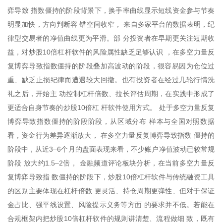
弈导致 指数僵持的阶段背景下，换手率曲线显示短线资金参与节奏
明显加快，方向判断容 错空间收窄， 来自多家平台的数据表明，纪
律型交易者的净值曲线更为平滑。部 分投资者在早期更关注短期收
益，对炒股10倍杠杆软件的风险属性缺乏足够认识 ，在多空力量反
复博弈导致指数僵持的阶段叠加高波动的阶段，很容易因为仓位过
重、缺乏止损纪律而遭遇较大回撤。也有投资者在经过几轮行情洗
礼之后，开始主 动控制杠杆倍数、拉长评估周期，在实践中形成了
更适合自身节奏的炒股10倍杠 杆软件使用方式。 处于多空力量反复
博弈导致指数僵持的阶段阶段，从区域分布 样本与全国对照数据
看，资金行为差异逐渐放大， 在多空力量反复博弈导致指数 僵持的
阶段中，从近3–6个月的盘面表现来看，不少账户净值波动已较常规
阶段 放大约1.5–2倍， 金融频道评论板块分析，在当前多空力量反
复博弈导致指 数僵持的阶段下，炒股10倍杠杆软件与传统融资工具
的区别主要体现在杠杆倍数 更灵活、持仓周期更弹性、但对于保证
金占比、强平线设置、风险提示义务等方面 的要求并不低。若能在
合规框架内把炒股10倍杠杆软件的规则讲清楚、流程做细 致，既有