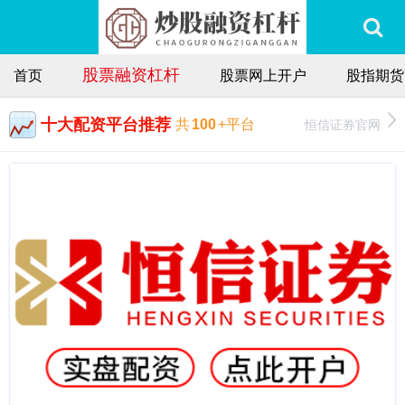
股票融资杠杆
首页
股票网上开户
股指期货
十大配资平台推荐
恒信证券官网
共
100
+平台