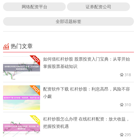
网络配资平台
证券配资公司
全部话题标签
热门文章
如何借杠杆炒股 股票投资入门宝典：从零开始
掌握股票基础知识
318
配资软件下载 杠杆炒股：利息高昂，风险不容
小觑
310
杠杆炒股怎么办理 在线杠杆配资：放大收益，
把握投资机遇
295