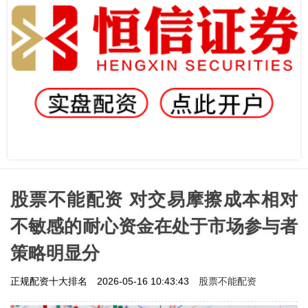
股票不能配资 对交易摩擦成本相对
不敏感的耐心资金在处于市场参与者
策略明显分
股票不能配资
正规配资十大排名
2026-05-16 10:43:43