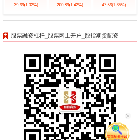
39.69
(1.02%)
200.89
(1.42%)
47.56
(1.35%)
股票融资杠杆_股票网上开户_股指期货配资