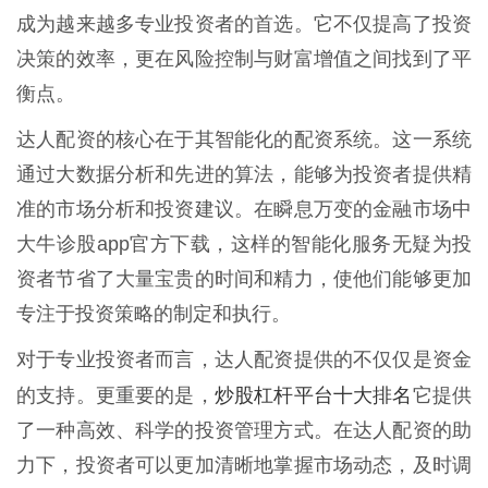
成为越来越多专业投资者的首选。它不仅提高了投资
决策的效率，更在风险控制与财富增值之间找到了平
衡点。
达人配资的核心在于其智能化的配资系统。这一系统
通过大数据分析和先进的算法，能够为投资者提供精
准的市场分析和投资建议。在瞬息万变的金融市场中
大牛诊股app官方下载，这样的智能化服务无疑为投
资者节省了大量宝贵的时间和精力，使他们能够更加
专注于投资策略的制定和执行。
对于专业投资者而言，达人配资提供的不仅仅是资金
炒股杠杆平台十大排名
的支持。更重要的是，
它提供
了一种高效、科学的投资管理方式。在达人配资的助
力下，投资者可以更加清晰地掌握市场动态，及时调