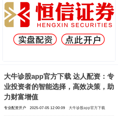
大牛诊股app官方下载 达人配资：专
业投资者的智能选择，高效决策，助
力财富增值
大牛诊股app官方下载
专业配资开户
2025-07-05 12:00:09