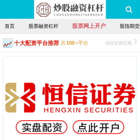
股票网上开户
首页
股票融资杠杆
股指期货
十大配资平台推荐
恒信证券官网
共
100
+平台