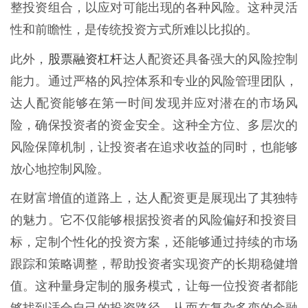
整投资组合，以应对可能出现的各种风险。这种灵活
性和前瞻性，是传统投资方式所难以比拟的。
股票融资杠杆
此外，
达人配资还具备强大的风险控制
能力。通过严格的风控体系和专业的风险管理团队，
达人配资能够在第一时间发现并应对潜在的市场风
险，确保投资者的资金安全。这种全方位、多层次的
风险保障机制，让投资者在追求收益的同时，也能够
放心地控制风险。
在财富增值的道路上，达人配资更是展现出了其独特
的魅力。它不仅能够根据投资者的风险偏好和投资目
标，定制个性化的投资方案，还能够通过持续的市场
跟踪和策略调整，帮助投资者实现资产的长期稳健增
值。这种量身定制的服务模式，让每一位投资者都能