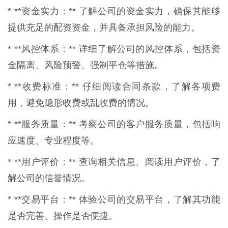
* **资金实力：** 了解公司的资金实力，确保其能够
提供充足的配资资金，并具备承担风险的能力。
* **风控体系：** 详细了解公司的风控体系，包括资
金隔离、风险预警、强制平仓等措施。
* **收费标准：** 仔细阅读合同条款，了解各项费
用，避免隐形收费或乱收费的情况。
* **服务质量：** 考察公司的客户服务质量，包括响
应速度、专业程度等。
* **用户评价：** 查询相关信息、阅读用户评价，了
解公司的信誉情况。
* **交易平台：** 体验公司的交易平台，了解其功能
是否完善、操作是否便捷。