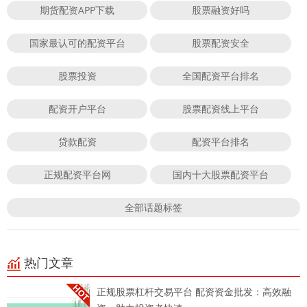
期货配资APP下载
股票融资好吗
国家最认可的配资平台
股票配资安全
股票投资
全国配资平台排名
配资开户平台
股票配资线上平台
贷款配资
配资平台排名
正规配资平台网
国内十大股票配资平台
全部话题标签
热门文章
正规股票杠杆交易平台 配资资金批发：高效融