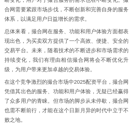
合网需要紧跟市场步伐，不断创新和完善自身的服务
体系，以满足用户日益增长的需求。
总体来看，撮合网在服务、功能和用户体验方面都表
现出色，为买卖双方提供了一个高效、便捷、安全的
交易平台。未来，随着技术的不断进步和市场需求的
持续变化，我们有理由相信撮合网将会不断优化升
级，为用户带来更加卓越的交易体验。
在这个竞争激烈的撮合市场中2025配资平台，撮合网
凭借其出色的服务、功能和用户体验，无疑已经赢得
了众多用户的青睐。但市场的脚步从未停歇，撮合网
也需不断前行，才能在这个日新月异的时代中立于不
败之地。