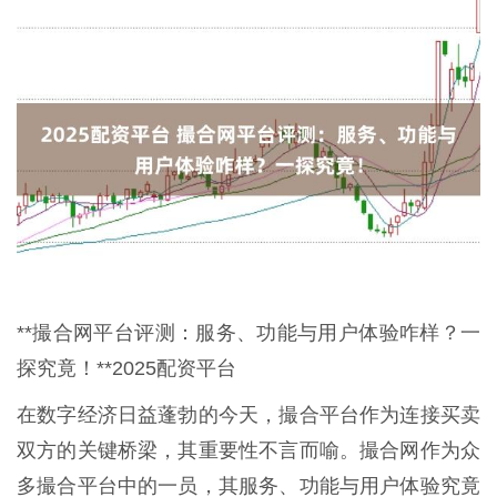
**撮合网平台评测：服务、功能与用户体验咋样？一
探究竟！**2025配资平台
在数字经济日益蓬勃的今天，撮合平台作为连接买卖
双方的关键桥梁，其重要性不言而喻。撮合网作为众
多撮合平台中的一员，其服务、功能与用户体验究竟