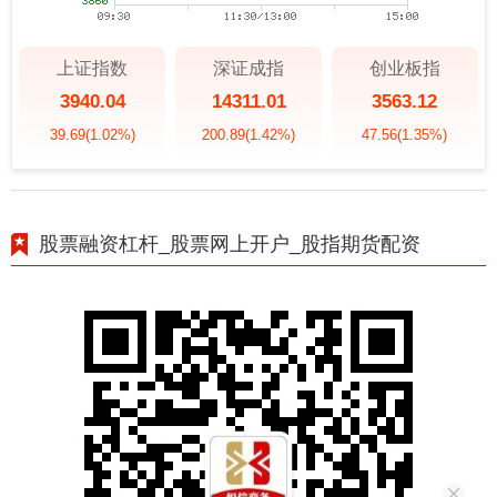
上证指数
深证成指
创业板指
3940.04
14311.01
3563.12
39.69
(1.02%)
200.89
(1.42%)
47.56
(1.35%)
股票融资杠杆_股票网上开户_股指期货配资