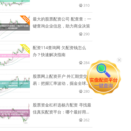
速
310
最大的股票配资公司 配查查：一
键查询企业信息，助力商业决策
290
配资114查询网 欠配资钱怎么
办？快速解决指南
284
股票网上配资开户 外汇期货交
易：把握汇率波动，掘金全球市
场
280
股票资金杠杆选杨方配资 寻找最
佳真实配资平台：哪个最好用？
专
262