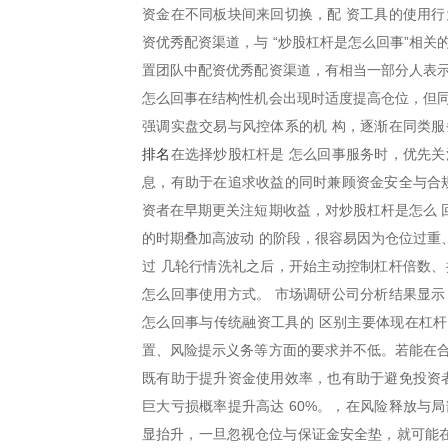
资金在不同板块间来回切换，配 资工具的使用行
资优秀配资渠道，与 “炒股杠杆是怎么回事”相
置团队中配资优秀配资渠道，有相当一部分人表示
怎么回事在结构性机会出现时适度提高仓位，但同
强调实盘交易与风控体系的机 构，逐渐在同类服
排名
在选择炒股杠杆是 怎么回事服务时，优先关
息，有助于在追求收益的同时兼顾资金安全与合规
资者在早期更关注短期收益，对炒股杠杆是怎么 
的时期叠加高波动 的阶段，很容易因为仓位过重
过 几轮行情洗礼之后，开始主动控制杠杆倍数、
怎么回事使用方式。 市场调研公司分析结果显示
怎么回事与传统融资工具的 区别主要体现在杠
置、风险提示义务等方面的要求并不低。若能在合
既有助于提升资金使用效率，也有助于避免投资者
巨大亏损概率提升高达 60%。，在风险释放与
显抬升，一旦忽视仓位与保证金安全垫，就可能在