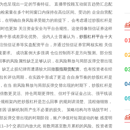
为也呈现出一定的节奏特征。 直播带投顾互动留言趋势汇总配
关的检索量在多个时间窗口内保持在高位区间。受访的 企业自营配
，在明确自身风险承受能力的前提下， 会考虑通过炒股杠杆是
时也更加 关注资金安全与平台合规性。这使得像恒信证券这样
炒股杠杆平台十大
务中形成差异化优势。 业内人士普遍认为，
0
注恒信证券等实盘配资平台，并通过恒信证券官网核实相 关信
要求。 成功案例大多强调 仓位控制而不是方向预测。部分投
0
回事的风险属性缺乏足够认识，在风险释放与局部反弹交替出现
0
股指期货配资
、缺乏止损纪律而遭遇较大回撤
。也有投资者在经
拉长评估周期，在实践中形成了更适 合自身节奏的炒股杠杆是
0
，在当 前风险释放与局部反弹交替出现的时期下，炒股杠杆是
杆倍数更灵活、持仓周期更弹性、但对于保证金占比、强平线设
0
规框架内把炒股杠杆是怎么回事 的规则讲清楚、流程做细致，
因 误解机制而产生不必要的损失。 策略结构与市场脱节时，
局部反弹交替出现的时期阶段，账户净值对短期波动的敏 感度明
1–3个交易日内放大此 前数周甚至数月累积的风险。投资者需