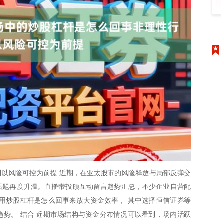
以风险可控为前提 近期，在亚太股市的风险释放与局部反弹交
的话题再度升温。直播带投顾互动留言趋势汇总，不少企业自营配
用炒股杠杆是怎么回事来放大资金效率， 其中选择恒信证券等
势。 结合 近期市场结构与资金分布情况可以看到，场内活跃