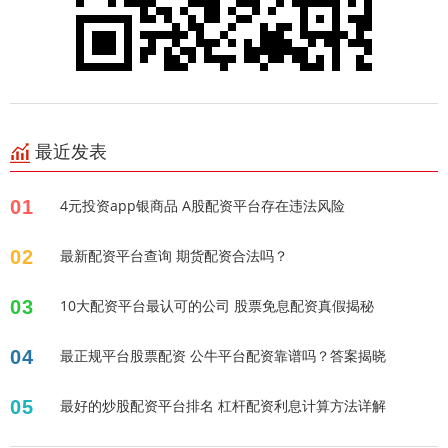
最近发表
01
4元投资app银商品 A股配资平台存在违法风险
02
最新配资平台查询 期货配资合法吗？
03
10大配资平台最认可的公司 股票免息配资真假揭秘
04
最正规平台股票配资 公牛平台配资靠谱吗？答案揭晓
05
最好的炒股配资平台排名 杠杆配资利息计算方法详解