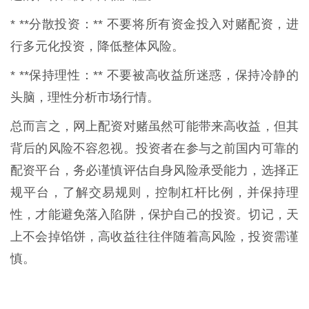
* **分散投资：** 不要将所有资金投入对赌配资，进
行多元化投资，降低整体风险。
* **保持理性：** 不要被高收益所迷惑，保持冷静的
头脑，理性分析市场行情。
总而言之，网上配资对赌虽然可能带来高收益，但其
背后的风险不容忽视。投资者在参与之前国内可靠的
配资平台，务必谨慎评估自身风险承受能力，选择正
规平台，了解交易规则，控制杠杆比例，并保持理
性，才能避免落入陷阱，保护自己的投资。切记，天
上不会掉馅饼，高收益往往伴随着高风险，投资需谨
慎。