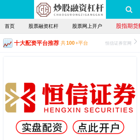
股指期货
首页
股票融资杠杆
股票网上开户
十大配资平台推荐
恒信证券官网
共
100
+平台