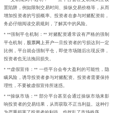
置陷阱，例如限制交易时间、操纵交易价格等，从而
增加投资者的亏损概率。投资者在参与对赌配资前，
务必仔细阅读交易规则，了解其中的风险。
* **强制平仓机制：** 对赌配资通常设有严格的强制
股票网上开户
平仓机制，
一旦投资者的亏损达到一定
比例，平台就会强制平仓，即使市场随后出现反弹，
投资者也无法挽回损失。
* **虚假宣传：** 一些平台会夸大盈利的可能性，隐
瞒风险，诱导投资者参与对赌配资。投资者需要保持
理性，不要被虚假宣传所迷惑。
* **操纵市场：** 部分平台甚至会通过操纵市场来影
响投资者的交易结果，从而获取不正当利益。这种行
为严重损害了投资者的利益，也扰乱了市场秩序。