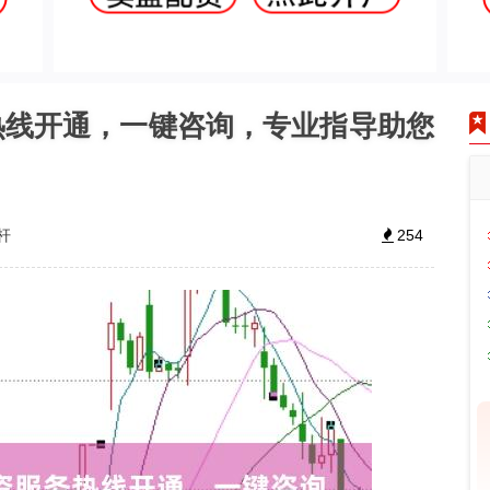
热线开通，一键咨询，专业指导助您
杆
254