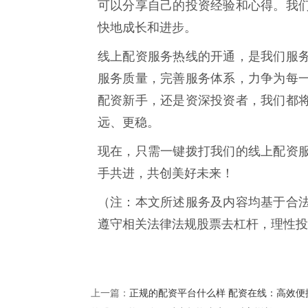
可以分享自己的投资经验和心得。我
快地成长和进步。
线上配资服务热线的开通，是我们服
服务质量，完善服务体系，力争为每
配资新手，还是资深投资者，我们都
远、更稳。
现在，只需一键拨打我们的线上配资
手共进，共创美好未来！
（注：本文所述服务及内容均基于合
遵守相关法律法规股票去杠杆，理性投
正规的配资平台什么样 配资在线：高效便
上一篇：