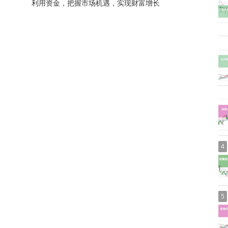
利用资金，把握市场机遇，实现财富增长
4
5