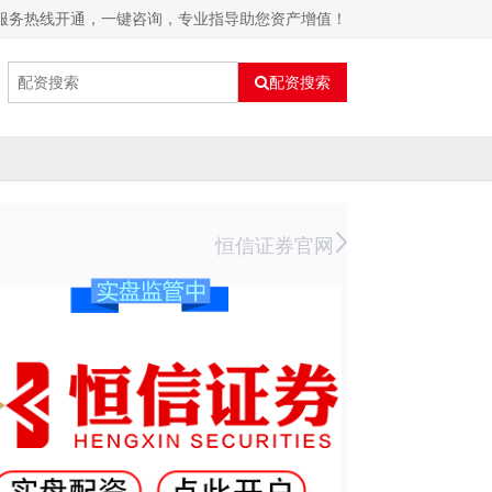
资服务热线开通，一键咨询，专业指导助您资产增值！
配资搜索
恒信证券官网