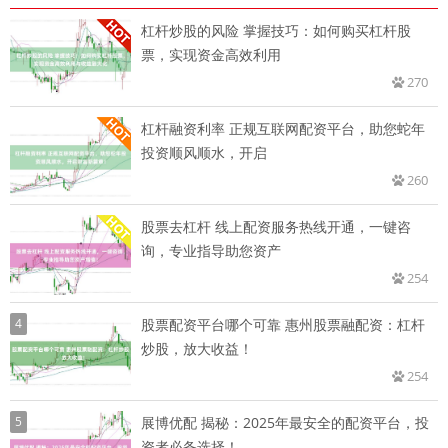
杠杆炒股的风险 掌握技巧：如何购买杠杆股
票，实现资金高效利用
270
杠杆融资利率 正规互联网配资平台，助您蛇年
投资顺风顺水，开启
260
股票去杠杆 线上配资服务热线开通，一键咨
询，专业指导助您资产
254
4
股票配资平台哪个可靠 惠州股票融配资：杠杆
炒股，放大收益！
254
5
展博优配 揭秘：2025年最安全的配资平台，投
资者必备选择！