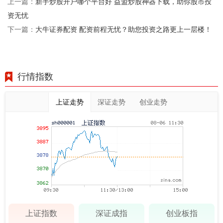
新手炒股开户哪个平台好 益盟炒股神器下载，助你股市投
上一篇：
资无忧
大牛证券配资 配资前程无忧？助您投资之路更上一层楼！
下一篇：
行情指数
上证走势
深证走势
创业走势
上证指数
深证成指
创业板指