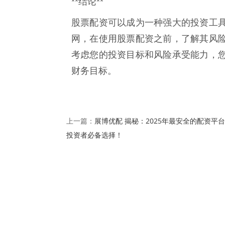
**结论**
股票配资可以成为一种强大的投资工
网，在使用股票配资之前，了解其风
考虑您的投资目标和风险承受能力，
财务目标。
展博优配 揭秘：2025年最安全的配资平
上一篇：
投资者必备选择！