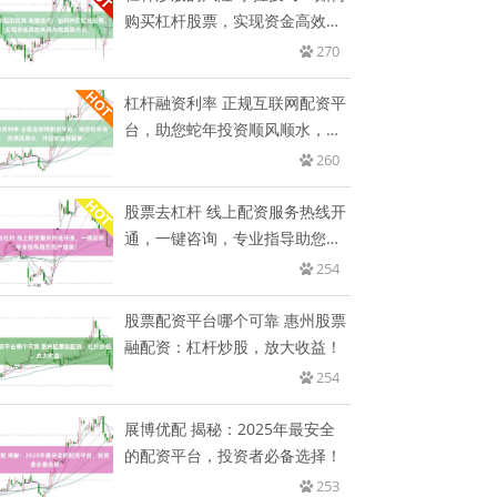
购买杠杆股票，实现资金高效利
用
270
杠杆融资利率 正规互联网配资平
台，助您蛇年投资顺风顺水，开
启
260
股票去杠杆 线上配资服务热线开
通，一键咨询，专业指导助您资
产
254
股票配资平台哪个可靠 惠州股票
融配资：杠杆炒股，放大收益！
254
展博优配 揭秘：2025年最安全
的配资平台，投资者必备选择！
253