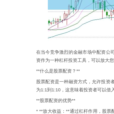
在当今竞争激烈的金融市场中配资公
资作为一种杠杆投资工具，可以放大您
**什么是股票配资？**
股票配资是一种融资方式，允许投资
为1:1到1:10，这意味着投资者可以
**股票配资的优势**
* **放大收益：**通过杠杆作用，