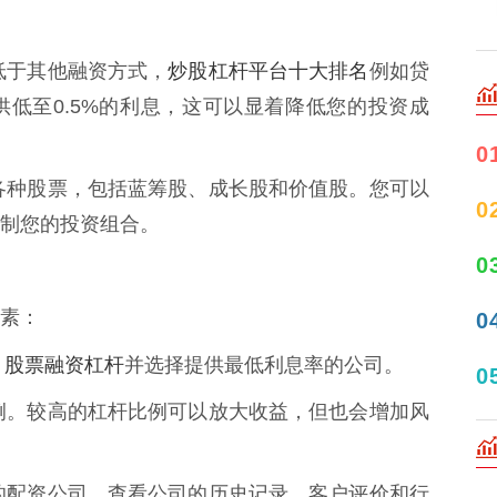
炒股杠杆平台十大排名
常低于其他融资方式，
例如贷
低至0.5%的利息，这可以显着降低您的投资成
0
投资各种股票，包括蓝筹股、成长股和价值股。您可以
0
制您的投资组合。
0
素：
0
股票融资杠杆
，
并选择提供最低利息率的公司。
0
杆比例。较高的杠杆比例可以放大收益，但也会增加风
良好的配资公司。查看公司的历史记录、客户评价和行