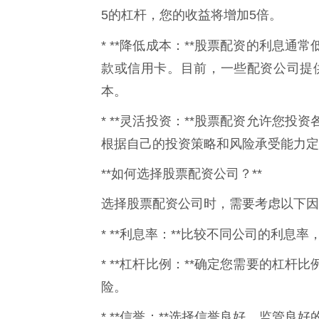
5的杠杆，您的收益将增加5倍。
* **降低成本：**股票配资的利息通
款或信用卡。目前，一些配资公司提供
本。
* **灵活投资：**股票配资允许您
根据自己的投资策略和风险承受能力定
**如何选择股票配资公司？**
选择股票配资公司时，需要考虑以下因
* **利息率：**比较不同公司的利息率
* **杠杆比例：**确定您需要的杠
险。
* **信誉：**选择信誉良好、监管