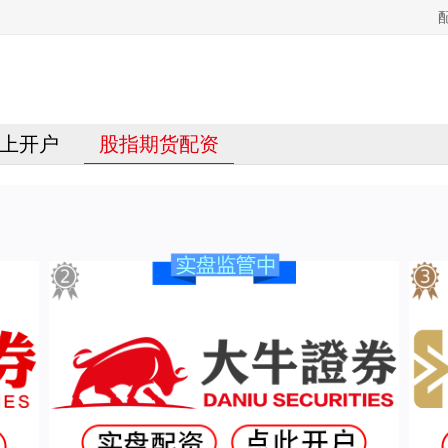
上开户
股指期货配资