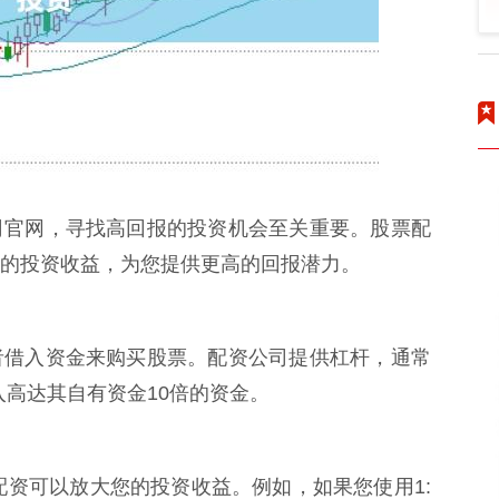
司官网，寻找高回报的投资机会至关重要。股票配
的投资收益，为您提供更高的回报潜力。
者借入资金来购买股票。配资公司提供杠杆，通常
借入高达其自有资金10倍的资金。
股票配资可以放大您的投资收益。例如，如果您使用1: