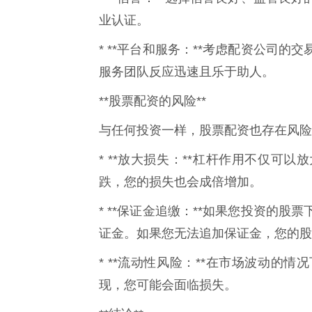
业认证。
* **平台和服务：**考虑配资公司
服务团队反应迅速且乐于助人。
**股票配资的风险**
与任何投资一样，股票配资也存在风险
* **放大损失：**杠杆作用不仅可
跌，您的损失也会成倍增加。
* **保证金追缴：**如果您投资的
证金。如果您无法追加保证金，您的股
* **流动性风险：**在市场波动的
现，您可能会面临损失。