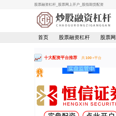
股票融资杠杆_股票网上开户_股指期货配资
首页
股票融资杠杆
股票网
十大配资平台推荐
共
100
+平台