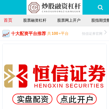
首页
股票融资杠杆
股票网上开户
股指期货
十大配资平台推荐
恒信证券官网
共
100
+平台