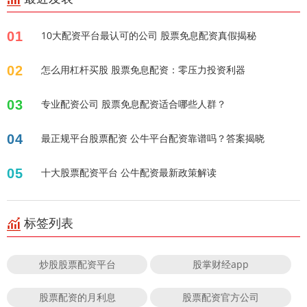
01
10大配资平台最认可的公司 股票免息配资真假揭秘
02
怎么用杠杆买股 股票免息配资：零压力投资利器
03
专业配资公司 股票免息配资适合哪些人群？
04
最正规平台股票配资 公牛平台配资靠谱吗？答案揭晓
05
十大股票配资平台 公牛配资最新政策解读
标签列表
炒股股票配资平台
股掌财经app
股票配资的月利息
股票配资官方公司