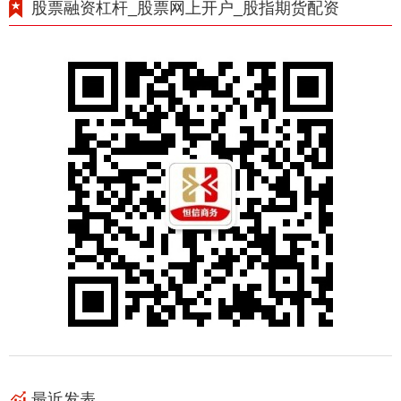
股票融资杠杆_股票网上开户_股指期货配资
最近发表