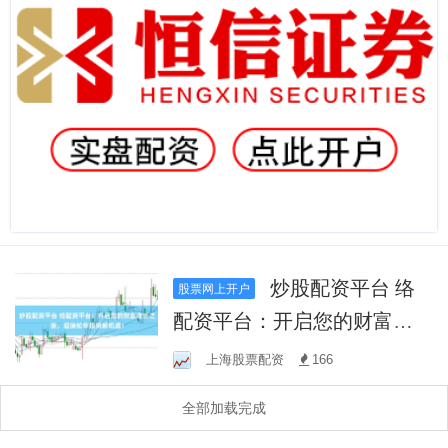
炒股配资平台 络
股票网上开户
配资平台：开启您的财富增
长之旅，迎接蛇年投资新机
上海股票配资
166
遇！
全部加载完成