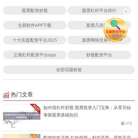
股票配资炒股
股票杠杆平台排行
交易软件APP下载
股票几倍杠杆
十大实盘配资平台2025
股票网络交易平台
正规杠杆配资平台app
炒股配资平台
全部话题标签
热门文章
如何借杠杆炒股 股票投资入门宝典：从零开始
掌握股票基础知识
318
配资软件下载 杠杆炒股：利息高昂，风险不容