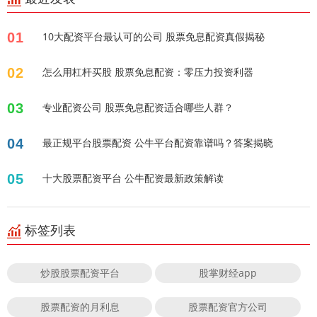
01
10大配资平台最认可的公司 股票免息配资真假揭秘
02
怎么用杠杆买股 股票免息配资：零压力投资利器
03
专业配资公司 股票免息配资适合哪些人群？
04
最正规平台股票配资 公牛平台配资靠谱吗？答案揭晓
05
十大股票配资平台 公牛配资最新政策解读
标签列表
炒股股票配资平台
股掌财经app
股票配资的月利息
股票配资官方公司