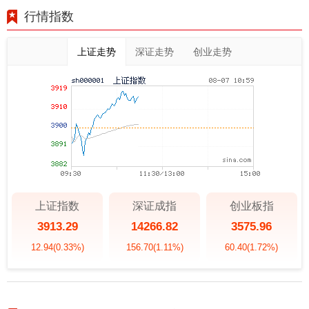
行情指数
上证走势
深证走势
创业走势
上证指数
深证成指
创业板指
3913.29
14266.82
3575.96
12.94
(0.33%)
156.70
(1.11%)
60.40
(1.72%)