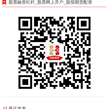
股票融资杠杆_股票网上开户_股指期货配资
最近发表