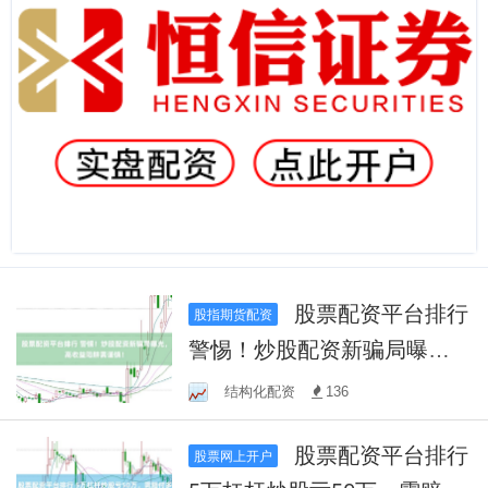
股票配资平台排行
股指期货配资
警惕！炒股配资新骗局曝
光，高收益陷阱需谨慎！
结构化配资
136
股票配资平台排行
股票网上开户