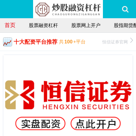
首页
股票融资杠杆
股票网上开户
股指期货
十大配资平台推荐
恒信证券官网
共
100
+平台