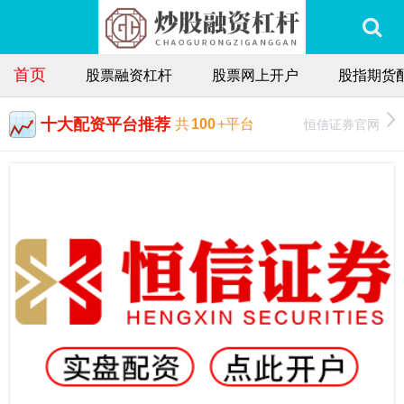
首页
股票融资杠杆
股票网上开户
股指期货
十大配资平台推荐
恒信证券官网
共
100
+平台