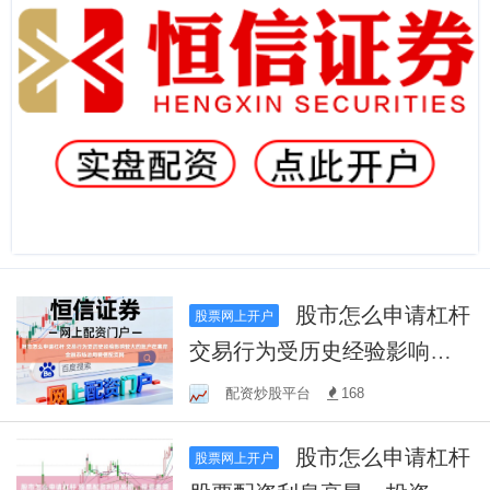
股市怎么申请杠杆
股票网上开户
交易行为受历史经验影响较
大的账户在离岸金融市场运
配资炒股平台
168
用腾信配资网
股市怎么申请杠杆
股票网上开户