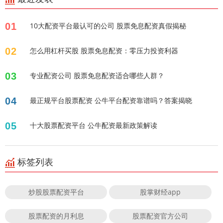
01
10大配资平台最认可的公司 股票免息配资真假揭秘
02
怎么用杠杆买股 股票免息配资：零压力投资利器
03
专业配资公司 股票免息配资适合哪些人群？
04
最正规平台股票配资 公牛平台配资靠谱吗？答案揭晓
05
十大股票配资平台 公牛配资最新政策解读
标签列表
炒股股票配资平台
股掌财经app
股票配资的月利息
股票配资官方公司