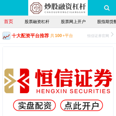
首页
股票融资杠杆
股票网上开户
股指期货
十大配资平台推荐
恒信证券官网
共
100
+平台