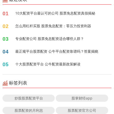
01
10大配资平台最认可的公司 股票免息配资真假揭秘
02
怎么用杠杆买股 股票免息配资：零压力投资利器
03
专业配资公司 股票免息配资适合哪些人群？
04
最正规平台股票配资 公牛平台配资靠谱吗？答案揭晓
05
十大股票配资平台 公牛配资最新政策解读
标签列表
炒股股票配资平台
股掌财经app
股票配资的月利息
股票配资官方公司