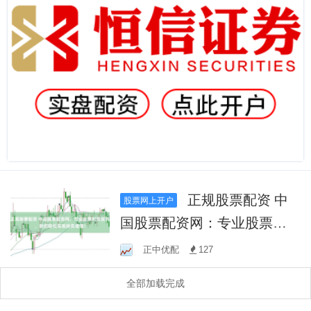
正规股票配资 中
股票网上开户
国股票配资网：专业股票配
资服务，助您轻松实现投资
正中优配
127
增值！
全部加载完成