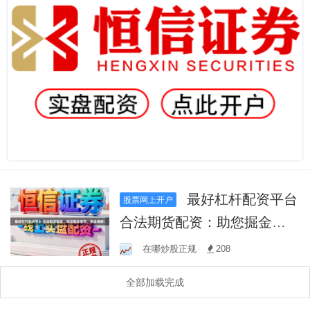
最好杠杆配资平台
股票网上开户
合法期货配资：助您掘金期
市，安全稳健！
在哪炒股正规
208
全部加载完成