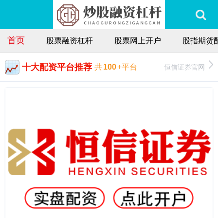
首页
股票融资杠杆
股票网上开户
股指期货
十大配资平台推荐
恒信证券官网
共
100
+平台