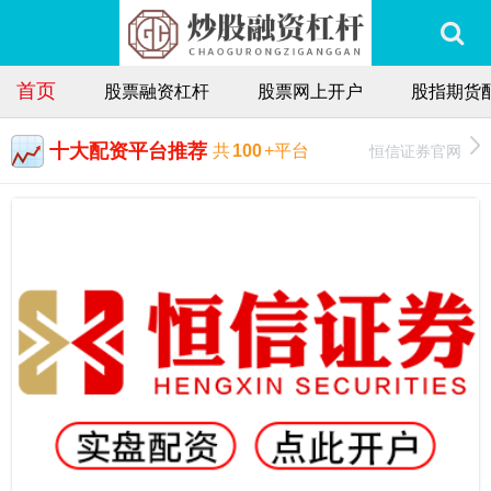
首页
股票融资杠杆
股票网上开户
股指期货
十大配资平台推荐
恒信证券官网
共
100
+平台