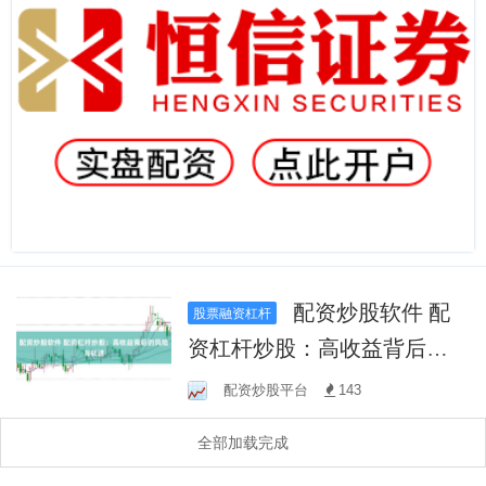
配资炒股软件 配
股票融资杠杆
资杠杆炒股：高收益背后的
风险与机遇
配资炒股平台
143
全部加载完成